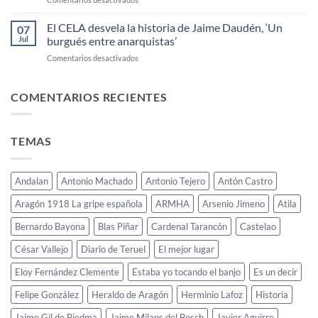
(Aragón
Manuel
Radio)
Rando
El CELA desvela la historia de Jaime Daudén, ‘Un
a
07
dice
Herminio
Jul
burgués entre anarquistas’
en
Lafoz
en
Comentarios desactivados
Alcorisa
El
que
CELA
mantener
desvela
COMENTARIOS RECIENTES
viva
la
la
historia
memoria
de
del
TEMAS
Jaime
pasado
Daudén,
contribuye
‘Un
a
burgués
mejorar
Andalan
Antonio Machado
Antonio Tejero
Antón Castro
entre
el
anarquistas’
Aragón 1918 La gripe española
ARMHA
Arsenio Jimeno
Atila
futuro
Bernardo Bayona
Blas Piñar
Cardenal Tarancón
Castelao
César Vallejo
Diario de Teruel
El mejor lugar
Eloy Fernández Clemente
Estaba yo tocando el banjo
Es un decir
Felipe González
Heraldo de Aragón
Herminio Lafoz
Historia
Jaime Gil de Biedma
Jaime Milans del Bosch
Javier Aguirre