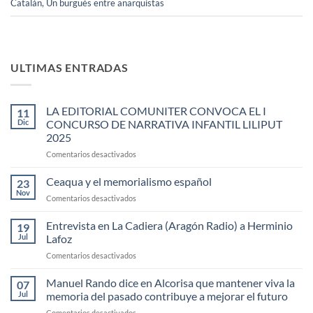
Catalán
,
Un burgués entre anarquistas
ULTIMAS ENTRADAS
LA EDITORIAL COMUNITER CONVOCA EL I
11
Dic
CONCURSO DE NARRATIVA INFANTIL LILIPUT
2025
en
Comentarios desactivados
LA
EDITORIAL
Ceaqua y el memorialismo español
23
COMUNITER
Nov
en
Comentarios desactivados
CONVOCA
Ceaqua
EL
y
Entrevista en La Cadiera (Aragón Radio) a Herminio
I
19
el
Jul
Lafoz
CONCURSO
memorialismo
DE
en
Comentarios desactivados
español
NARRATIVA
Entrevista
INFANTIL
en
Manuel Rando dice en Alcorisa que mantener viva la
07
LILIPUT
La
Jul
memoria del pasado contribuye a mejorar el futuro
2025
Cadiera
en
Comentarios desactivados