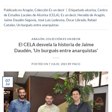
Publicado en
Aragón
,
Colección Es un decir
|
Etiquetado
alcorisa
,
Centro
de Estudios Locales de Alcorisa (CELA)
,
Es un decir
,
Heraldo de Aragón
,
Jaime Daudén Segovia
,
José Luis Ledesma
,
Óscar Librado
,
Rafael
Catalán
,
Un burgués entre anarquistas
ARAGÓN
,
COLECCIÓN ES UN DECIR
El CELA desvela la historia de Jaime
Daudén, ‘Un burgués entre anarquistas’
POSTED ON
7 JULIO, 2021
BY
PACO
07
Jul