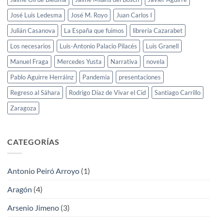
José Luis Ledesma
José M. Royo
Juan Carlos I
Julián Casanova
La España que fuimos
librería Cazarabet
Los necesarios
Luis-Antonio Palacio Pilacés
Luis Granell
Manuel Fraga
Mercedes Yusta
Narrativa
novela
Pablo Aguirre Herráinz
Pandemia
presentaciones
Regreso al Sáhara
Rodrigo Díaz de Vivar el Cid
Santiago Carrillo
Zaragoza
CATEGORÍAS
Antonio Peiró Arroyo
(1)
Aragón
(4)
Arsenio Jimeno
(3)