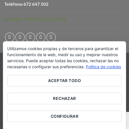
Teléfono
672 647 502
ENVÍOS Y DEVOLUCIONES
Utilizamos cookies propias y de terceros para garantizar el
funcionamiento de la web, medir su uso y mejorar nuestros
servicios. Puede aceptar todas las cookies, rechazar las no
Visa
PayPal
Stripe
MasterCard
Cash
necesarias o configurar sus preferencias.
Política de cookies
On
AVISO LEGAL
POLÍTICA DE COOKIES
Delivery
TÉRMINOS Y CONDICIONES DE ENVÍO
CONTACTO
ACEPTAR TODO
Copyright 2026 ©
Comuniter Editorial
RECHAZAR
CONFIGURAR