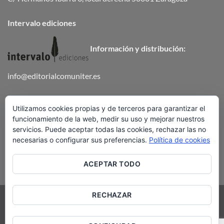
Intervalo ediciones
Información y distribución:
info@editorialcomuniter.es
Teléfono
672 647 502
Utilizamos cookies propias y de terceros para garantizar el
funcionamiento de la web, medir su uso y mejorar nuestros
ENVÍOS Y DEVOLUCIONES
servicios. Puede aceptar todas las cookies, rechazar las no
necesarias o configurar sus preferencias.
Política de cookies
ACEPTAR TODO
RECHAZAR
Visa
PayPal
Stripe
MasterCard
Cash
On
AVISO LEGAL
POLÍTICA DE COOKIES