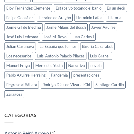
Eloy Fernández Clemente
Estaba yo tocando el banjo
Es un decir
Felipe González
Heraldo de Aragón
Herminio Lafoz
Historia
Jaime Gil de Biedma
Jaime Milans del Bosch
Javier Aguirre
José Luis Ledesma
José M. Royo
Juan Carlos I
Julián Casanova
La España que fuimos
librería Cazarabet
Los necesarios
Luis-Antonio Palacio Pilacés
Luis Granell
Manuel Fraga
Mercedes Yusta
Narrativa
novela
Pablo Aguirre Herráinz
Pandemia
presentaciones
Regreso al Sáhara
Rodrigo Díaz de Vivar el Cid
Santiago Carrillo
Zaragoza
CATEGORÍAS
Antonio Peiró Arroyo
(1)