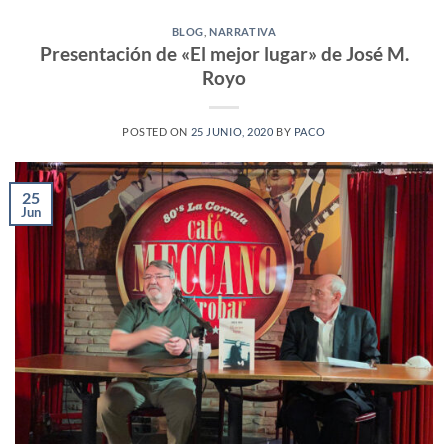
BLOG
,
NARRATIVA
Presentación de «El mejor lugar» de José M.
Royo
POSTED ON
25 JUNIO, 2020
BY
PACO
25
Jun