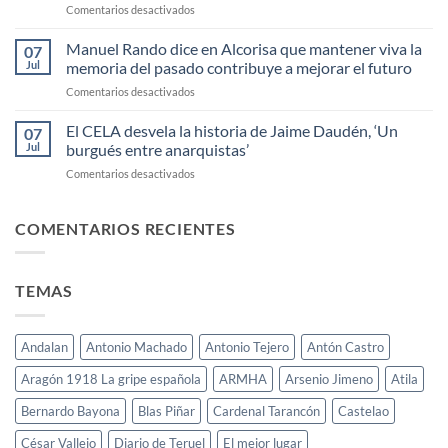
en
Comentarios desactivados
español
NARRATIVA
Entrevista
INFANTIL
en
Manuel Rando dice en Alcorisa que mantener viva la
07
LILIPUT
La
Jul
memoria del pasado contribuye a mejorar el futuro
2025
Cadiera
en
Comentarios desactivados
(Aragón
Manuel
Radio)
Rando
El CELA desvela la historia de Jaime Daudén, ‘Un
a
07
dice
Herminio
Jul
burgués entre anarquistas’
en
Lafoz
en
Comentarios desactivados
Alcorisa
El
que
CELA
mantener
desvela
COMENTARIOS RECIENTES
viva
la
la
historia
memoria
de
del
TEMAS
Jaime
pasado
Daudén,
contribuye
‘Un
a
burgués
mejorar
Andalan
Antonio Machado
Antonio Tejero
Antón Castro
entre
el
anarquistas’
Aragón 1918 La gripe española
ARMHA
Arsenio Jimeno
Atila
futuro
Bernardo Bayona
Blas Piñar
Cardenal Tarancón
Castelao
César Vallejo
Diario de Teruel
El mejor lugar