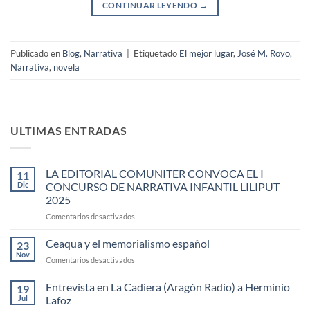
CONTINUAR LEYENDO
→
Publicado en
Blog
,
Narrativa
|
Etiquetado
El mejor lugar
,
José M. Royo
,
Narrativa
,
novela
ULTIMAS ENTRADAS
LA EDITORIAL COMUNITER CONVOCA EL I
11
Dic
CONCURSO DE NARRATIVA INFANTIL LILIPUT
2025
en
Comentarios desactivados
LA
EDITORIAL
Ceaqua y el memorialismo español
23
COMUNITER
Nov
en
Comentarios desactivados
CONVOCA
Ceaqua
EL
y
Entrevista en La Cadiera (Aragón Radio) a Herminio
I
19
el
Jul
Lafoz
CONCURSO
memorialismo
DE