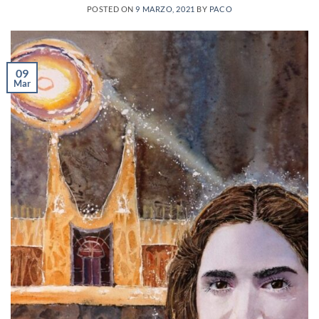
POSTED ON
9 MARZO, 2021
BY
PACO
09
Mar