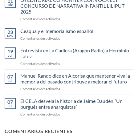
11
Dic
CONCURSO DE NARRATIVA INFANTIL LILIPUT
2025
en
Comentarios desactivados
LA
EDITORIAL
Ceaqua y el memorialismo español
23
COMUNITER
Nov
en
Comentarios desactivados
CONVOCA
Ceaqua
EL
y
Entrevista en La Cadiera (Aragón Radio) a Herminio
I
19
el
Jul
Lafoz
CONCURSO
memorialismo
DE
en
Comentarios desactivados
español
NARRATIVA
Entrevista
INFANTIL
en
Manuel Rando dice en Alcorisa que mantener viva la
07
LILIPUT
La
Jul
memoria del pasado contribuye a mejorar el futuro
2025
Cadiera
en
Comentarios desactivados
(Aragón
Manuel
Radio)
Rando
El CELA desvela la historia de Jaime Daudén, ‘Un
a
07
dice
Herminio
Jul
burgués entre anarquistas’
en
Lafoz
en
Comentarios desactivados
Alcorisa
El
que
CELA
mantener
desvela
COMENTARIOS RECIENTES
viva
la
la