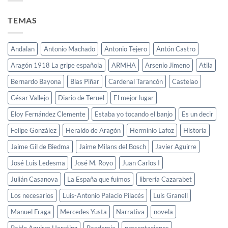
historia
memoria
de
del
TEMAS
Jaime
pasado
Daudén,
contribuye
‘Un
a
burgués
mejorar
Andalan
Antonio Machado
Antonio Tejero
Antón Castro
entre
el
anarquistas’
Aragón 1918 La gripe española
ARMHA
Arsenio Jimeno
Atila
futuro
Bernardo Bayona
Blas Piñar
Cardenal Tarancón
Castelao
César Vallejo
Diario de Teruel
El mejor lugar
Eloy Fernández Clemente
Estaba yo tocando el banjo
Es un decir
Felipe González
Heraldo de Aragón
Herminio Lafoz
Historia
Jaime Gil de Biedma
Jaime Milans del Bosch
Javier Aguirre
José Luis Ledesma
José M. Royo
Juan Carlos I
Julián Casanova
La España que fuimos
librería Cazarabet
Los necesarios
Luis-Antonio Palacio Pilacés
Luis Granell
Manuel Fraga
Mercedes Yusta
Narrativa
novela
Pablo Aguirre Herráinz
Pandemia
presentaciones