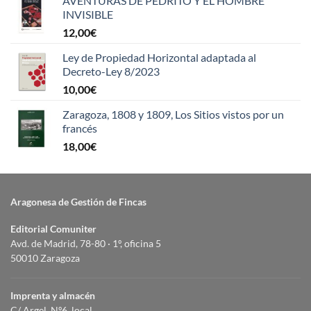
AVENTURAS DE PEDRITO Y EL HOMBRE
INVISIBLE
12,00
€
Ley de Propiedad Horizontal adaptada al
Decreto-Ley 8/2023
10,00
€
Zaragoza, 1808 y 1809, Los Sitios vistos por un
francés
18,00
€
Aragonesa de Gestión de Fincas
Editorial Comuniter
Avd. de Madrid, 78-80 · 1º, oficina 5
50010 Zaragoza
Imprenta y almacén
C/ Argel, Nº6, local