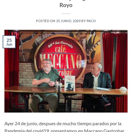
Royo
POSTED ON
25 JUNIO, 2020
BY
PACO
25
Jun
Ayer 24 de junio, despues de mucho tiempo parados por la
Pandemia del covid19, presentamos en Maccano Gastrobar