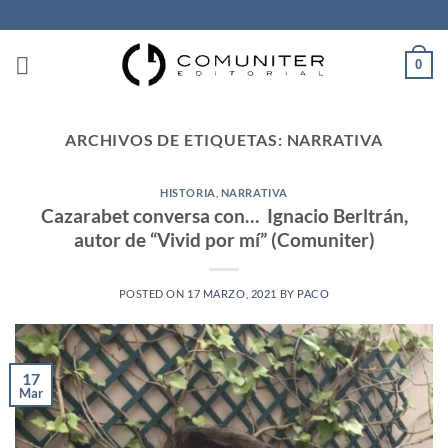
Saltar
al
contenido
0
ARCHIVOS DE ETIQUETAS:
NARRATIVA
HISTORIA
,
NARRATIVA
Cazarabet conversa con… Ignacio Berltrán,
autor de “Vivid por mí” (Comuniter)
POSTED ON
17 MARZO, 2021
BY
PACO
17
Mar