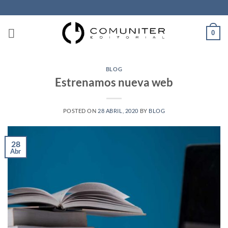
Saltar
al
contenido
0
BLOG
Estrenamos nueva web
POSTED ON
28 ABRIL, 2020
BY
BLOG
28
Abr