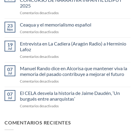
2025
en
Comentarios desactivados
LA
EDITORIAL
Ceaqua y el memorialismo español
23
COMUNITER
Nov
en
Comentarios desactivados
CONVOCA
Ceaqua
EL
y
Entrevista en La Cadiera (Aragón Radio) a Herminio
I
19
el
Jul
Lafoz
CONCURSO
memorialismo
DE
en
Comentarios desactivados
español
NARRATIVA
Entrevista
INFANTIL
en
Manuel Rando dice en Alcorisa que mantener viva la
07
LILIPUT
La
Jul
memoria del pasado contribuye a mejorar el futuro
2025
Cadiera
en
Comentarios desactivados
(Aragón
Manuel
Radio)
Rando
El CELA desvela la historia de Jaime Daudén, ‘Un
a
07
dice
Herminio
Jul
burgués entre anarquistas’
en
Lafoz
en
Comentarios desactivados
Alcorisa
El
que
CELA
mantener
desvela
COMENTARIOS RECIENTES
viva
la
la
historia
memoria