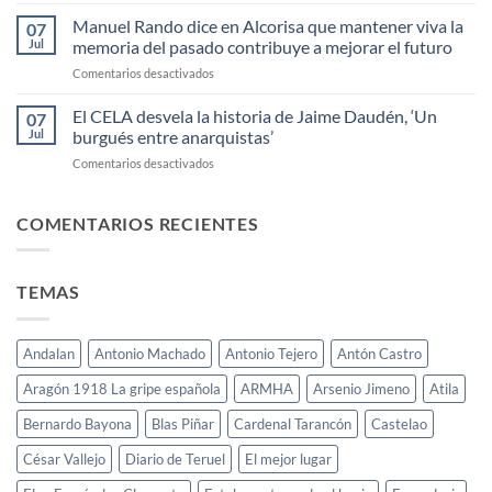
Entrevista
INFANTIL
en
Manuel Rando dice en Alcorisa que mantener viva la
07
LILIPUT
La
Jul
memoria del pasado contribuye a mejorar el futuro
2025
Cadiera
en
Comentarios desactivados
(Aragón
Manuel
Radio)
Rando
El CELA desvela la historia de Jaime Daudén, ‘Un
a
07
dice
Herminio
Jul
burgués entre anarquistas’
en
Lafoz
en
Comentarios desactivados
Alcorisa
El
que
CELA
mantener
desvela
COMENTARIOS RECIENTES
viva
la
la
historia
memoria
de
del
TEMAS
Jaime
pasado
Daudén,
contribuye
‘Un
a
burgués
mejorar
Andalan
Antonio Machado
Antonio Tejero
Antón Castro
entre
el
anarquistas’
Aragón 1918 La gripe española
ARMHA
Arsenio Jimeno
Atila
futuro
Bernardo Bayona
Blas Piñar
Cardenal Tarancón
Castelao
César Vallejo
Diario de Teruel
El mejor lugar