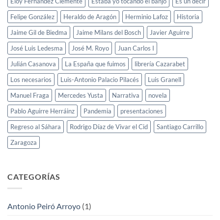
Eloy Fernández Clemente
Estaba yo tocando el banjo
Es un decir
Felipe González
Heraldo de Aragón
Herminio Lafoz
Historia
Jaime Gil de Biedma
Jaime Milans del Bosch
Javier Aguirre
José Luis Ledesma
José M. Royo
Juan Carlos I
Julián Casanova
La España que fuimos
librería Cazarabet
Los necesarios
Luis-Antonio Palacio Pilacés
Luis Granell
Manuel Fraga
Mercedes Yusta
Narrativa
novela
Pablo Aguirre Herráinz
Pandemia
presentaciones
Regreso al Sáhara
Rodrigo Díaz de Vivar el Cid
Santiago Carrillo
Zaragoza
CATEGORÍAS
Antonio Peiró Arroyo
(1)