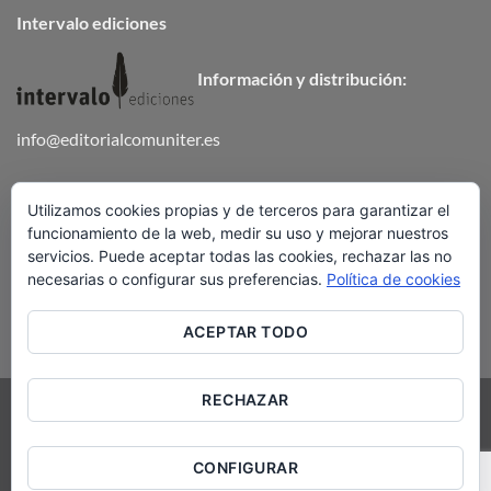
Intervalo ediciones
Información y distribución:
info@editorialcomuniter.es
Teléfono
672 647 502
Utilizamos cookies propias y de terceros para garantizar el
funcionamiento de la web, medir su uso y mejorar nuestros
ENVÍOS Y DEVOLUCIONES
servicios. Puede aceptar todas las cookies, rechazar las no
necesarias o configurar sus preferencias.
Política de cookies
ACEPTAR TODO
RECHAZAR
Visa
PayPal
Stripe
MasterCard
Cash
On
AVISO LEGAL
POLÍTICA DE COOKIES
Delivery
CONFIGURAR
TÉRMINOS Y CONDICIONES DE ENVÍO
CONTACTO