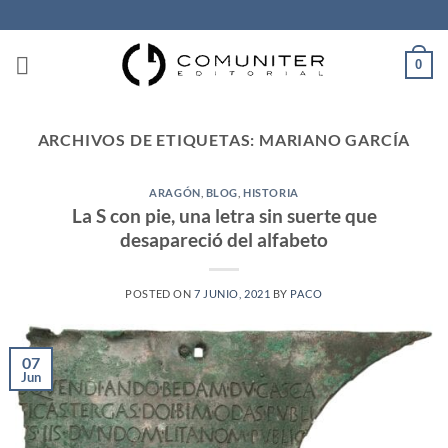
Saltar
al
contenido
0
ARCHIVOS DE ETIQUETAS:
MARIANO GARCÍA
ARAGÓN
,
BLOG
,
HISTORIA
La S con pie, una letra sin suerte que
desapareció del alfabeto
POSTED ON
7 JUNIO, 2021
BY
PACO
07
Jun