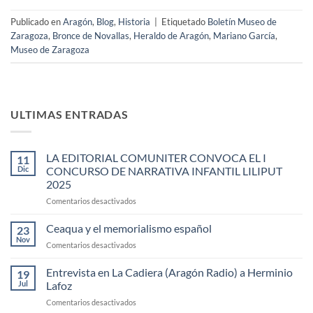
Publicado en
Aragón
,
Blog
,
Historia
|
Etiquetado
Boletín Museo de
Zaragoza
,
Bronce de Novallas
,
Heraldo de Aragón
,
Mariano García
,
Museo de Zaragoza
ULTIMAS ENTRADAS
LA EDITORIAL COMUNITER CONVOCA EL I
11
Dic
CONCURSO DE NARRATIVA INFANTIL LILIPUT
2025
en
Comentarios desactivados
LA
EDITORIAL
Ceaqua y el memorialismo español
23
COMUNITER
Nov
en
Comentarios desactivados
CONVOCA
Ceaqua
EL
y
Entrevista en La Cadiera (Aragón Radio) a Herminio
I
19
el
Jul
Lafoz
CONCURSO
memorialismo
DE
en
Comentarios desactivados
español
NARRATIVA