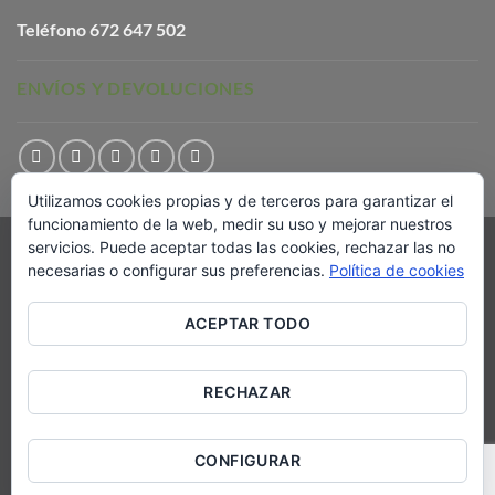
Teléfono
672 647 502
ENVÍOS Y DEVOLUCIONES
Utilizamos cookies propias y de terceros para garantizar el
funcionamiento de la web, medir su uso y mejorar nuestros
servicios. Puede aceptar todas las cookies, rechazar las no
Visa
PayPal
Stripe
MasterCard
Cash
necesarias o configurar sus preferencias.
Política de cookies
On
AVISO LEGAL
POLÍTICA DE COOKIES
Delivery
TÉRMINOS Y CONDICIONES DE ENVÍO
CONTACTO
ACEPTAR TODO
Copyright 2026 ©
Comuniter Editorial
RECHAZAR
CONFIGURAR