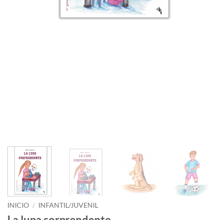
INICIO
/
INFANTIL/JUVENIL
La lupa sorprendente