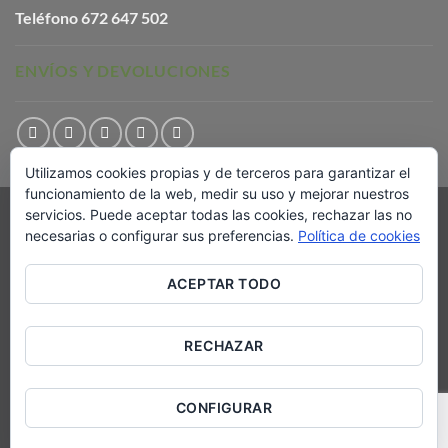
Teléfono
672 647 502
ENVÍOS Y DEVOLUCIONES
Utilizamos cookies propias y de terceros para garantizar el
funcionamiento de la web, medir su uso y mejorar nuestros
servicios. Puede aceptar todas las cookies, rechazar las no
Visa
PayPal
Stripe
MasterCard
Cash
necesarias o configurar sus preferencias.
Política de cookies
On
AVISO LEGAL
POLÍTICA DE COOKIES
Delivery
TÉRMINOS Y CONDICIONES DE ENVÍO
CONTACTO
ACEPTAR TODO
Copyright 2026 ©
Comuniter Editorial
RECHAZAR
CONFIGURAR