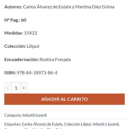
Autores:
Carlos Álvarez de Eulate y Martina Díez Grima
Nº Pag.: 60
Medidas:
15X22
Colección:
Liliput
Encuadernación:
Rustica Fresada
ISBN:
978-84-18973-86-4
Ita tiene un gato cantidad
AÑADIR AL CARRITO
Categoría:
Infantil/Juvenil
Etiquetas:
Carlos Álvarez de Eulate
,
Colección Liliput
,
Infantil y juvenil
,