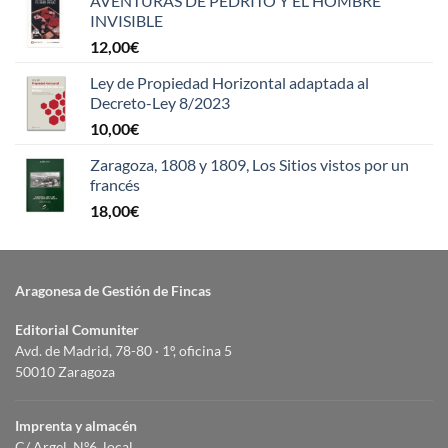
AVENTURAS DE PEDRITO Y EL HOMBRE
INVISIBLE
12,00
€
Ley de Propiedad Horizontal adaptada al
Decreto-Ley 8/2023
10,00
€
Zaragoza, 1808 y 1809, Los Sitios vistos por un
francés
18,00
€
Aragonesa de Gestión de Fincas
Editorial Comuniter
Avd. de Madrid, 78-80 · 1º, oficina 5
50010 Zaragoza
Imprenta y almacén
C/ Argel, Nº6, local