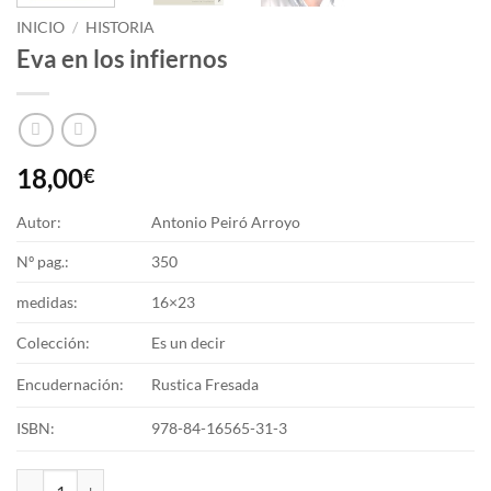
INICIO
/
HISTORIA
Eva en los infiernos
18,00
€
Autor:
Antonio Peiró Arroyo
Nº pag.:
350
medidas:
16×23
Colección:
Es un decir
Encudernación:
Rustica Fresada
ISBN:
978-84-16565-31-3
Eva en los infiernos cantidad