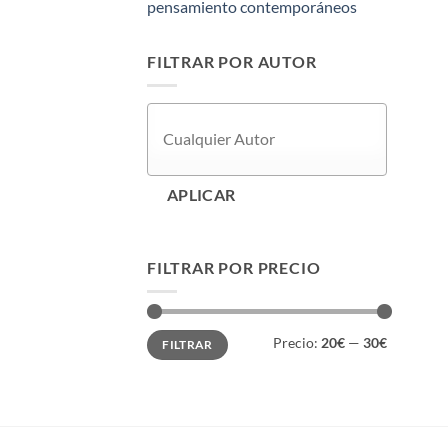
pensamiento contemporáneos
FILTRAR POR AUTOR
APLICAR
FILTRAR POR PRECIO
Precio
Precio
Precio:
20€
—
30€
FILTRAR
mínimo
máximo