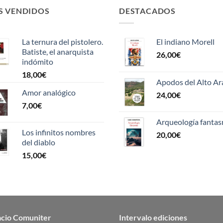
S VENDIDOS
DESTACADOS
La ternura del pistolero.
El indiano Morell
Batiste, el anarquista
26,00
€
indómito
18,00
€
Apodos del Alto A
Amor analógico
24,00
€
7,00
€
Arqueología fanta
Los infinitos nombres
20,00
€
del diablo
15,00
€
acio Comuniter
Intervalo ediciones