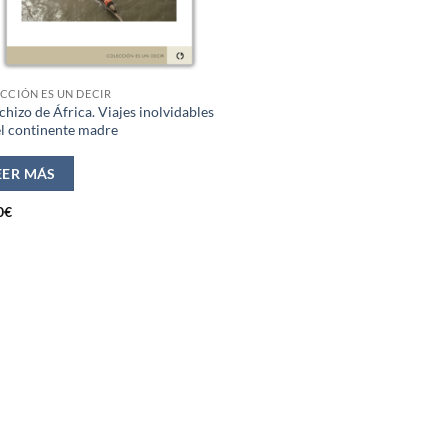
CCIÓN ES UN DECIR
chizo de África. Viajes inolvidables
el continente madre
EER MÁS
0
€